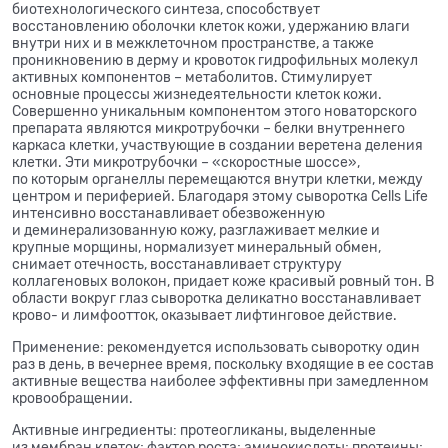
биотехнологического синтеза, способствует
восстановлению оболочки клеток кожи, удержанию влаги
внутри них и в межклеточном пространстве, а также
проникновению в дерму и кровоток гидрофильных молекул
активных компонентов – метаболитов. Стимулирует
основные процессы жизнедеятельности клеток кожи.
Совершенно уникальным компонентом этого новаторского
препарата являются микротрубочки – белки внутреннего
каркаса клетки, участвующие в создании веретена деления
клетки. Эти микротрубочки – «скоростные шоссе»,
по которым органеллы перемещаются внутри клетки, между
центром и периферией. Благодаря этому сыворотка Cells Life
интенсивно восстанавливает обезвоженную
и деминерализованную кожу, разглаживает мелкие и
крупные морщины, нормализует минеральный обмен,
снимает отечность, восстанавливает структуру
коллагеновых волокон, придает коже красивый ровный тон. В
области вокруг глаз сыворотка деликатно восстанавливает
крово- и лимфоотток, оказывает лифтинговое действие.
Применение: рекомендуется использовать сыворотку один
раз в день, в вечернее время, поскольку входящие в ее состав
активные вещества наиболее эффективны при замедленном
кровообращении.
Активные ингредиенты: протеогликаны, выделенные
из мембран клеток; фактор роста; аминокислоты; протеины;