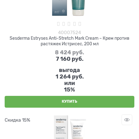
40007524
Sesderma Estryses Anti-Stretch Mark Cream – Крем против
растяжек Истрисес, 200 мл
8 424
 руб.
7 160
 руб.
выгода
1 264 руб.
или
15%
КУПИТЬ
Скидка 15%