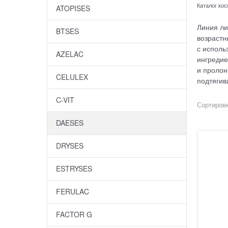
Каталог ко
ATOPISES
Линия ли
BTSES
возрастн
с исполь
AZELAC
ингредие
и пролон
CELULEX
подтягив
C-VIT
Сортировк
DAESES
DRYSES
ESTRYSES
FERULAC
FACTOR G