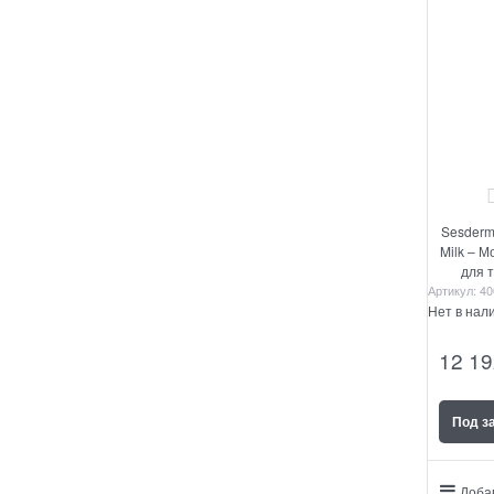
Sesderm
Milk – 
для 
Артикул:
40
Нет в нал
12 19
Под з
Доба