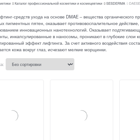
сметики
Каталог профессиональной косметики и космецевтики
SESDERMA
DAES
фтинг-средств ухода на основе DMAE ‒ вещества органического 
ых пигментных пятен, оказывает противовоспалительное действие,
зованием инновационных нанотехнологий. Оказывает подтягивающ
нты, инкапсулированные в наносомы, проникают в глубокие слои 
гированный эффект лифтинга. За счет активного воздействия сост
ается кожа вокруг глаз, исчезают мелкие морщинки.
а: