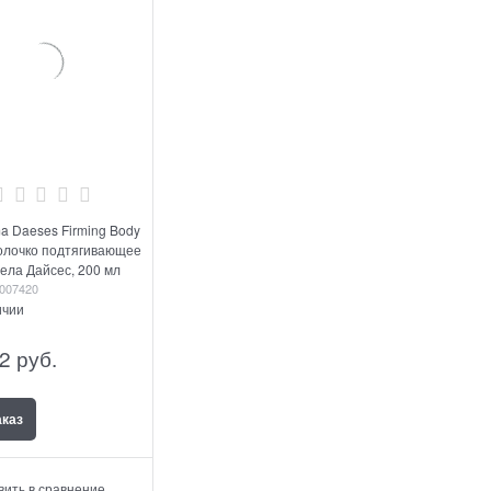
a Daeses Firming Body
Молочко подтягивающее
тела Дайсес, 200 мл
007420
ичии
2
 руб.
аказ
вить в сравнение