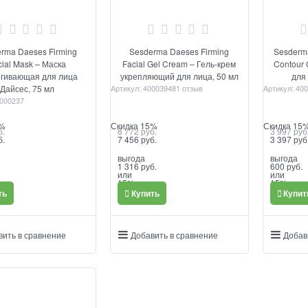
rma Daeses Firming
Sesderma Daeses Firming
Sesderma
cial Mask – Маска
Facial Gel Cream – Гель-крем
Contour 
гивающая для лица
укрепляющий для лица, 50 мл
для 
Дайсес, 75 мл
Артикул:
40003948
1 отзыв
Артикул:
400
000237
0%
Скидка 15%
Скидка 15
б.
8 772
 руб.
3 997
 руб
б.
7 456
 руб.
3 397
 руб
выгода
выгода
1 316 руб.
600 руб.
или
или
15%
15%
ть
Купить
Купит
вить в сравнение
Добавить в сравнение
Добав