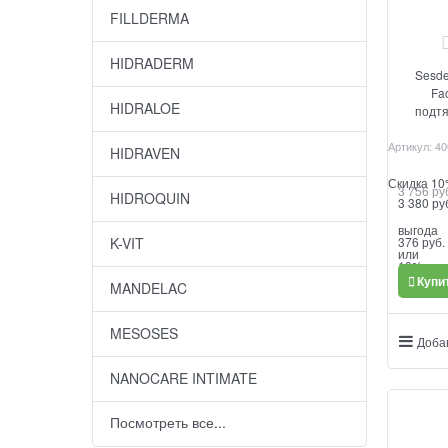
FILLDERMA
HIDRADERM
Sesde
Fa
HIDRALOE
подтя
Артикул:
40
HIDRAVEN
Скидка 1
3 756
 ру
HIDROQUIN
3 380
 ру
выгода
376 руб.
K-VIT
или
10%
Купи
MANDELAC
MESOSES
Доба
NANOCARE INTIMATE
Посмотреть все...