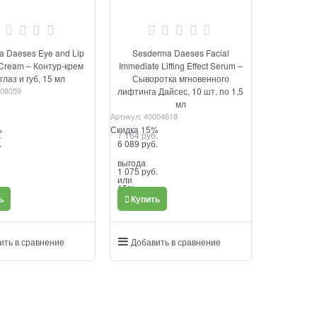
 Daeses Eye and Lip
Sesderma Daeses Facial
Cream – Контур-крем
Immediate Lifting Effect Serum –
глаз и губ, 15 мл
Сыворотка мгновенного
08059
лифтинга Дайсес, 10 шт. по 1,5
мл
Артикул:
40004618
%
Скидка 15%
.
7 164
 руб.
.
6 089
 руб.
выгода
1 075 руб.
или
15%
ь
Купить
ить в сравнение
Добавить в сравнение