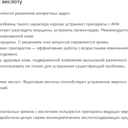
 кислоту
еляется решением конкретных задач:
роблемы такого характера хорошо устраняют препараты с АНА
огают разгладить морщины, устранить пигментацию. Рекомендуютс
инированной кожи.
морщины. С решением этих вопросов справляются кремы
таких препаратов — эффективная работа с возрастными изменения
ендовано.
ь здоровье кожи, подверженной появлению высыпаний различного 
 использовать не только для устранения существующей проблемы,
кс кислот. Фруктовые кислоты способствуют устранению жирного 
ний.
безопасных кремов с кислотами пользуются препараты ведущих евр
азработала целую серию космецевтических кислотосодержащих сре