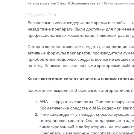
Каталог косметики
Блог
Экспертные статьи
Как выбрать косме
26 декабря 2018
Безопасные кислотосодержащие кремы и скрабы — ср
назад такие препараты были доступны для применен
профессиональных косметологов. Неверный расчет д
Сегодня космецевтические средства, содержащие кис
активные формулы препаратов, производители суме
приобретение подобных средств, все же не мешает о
на кожу. Знакомьтесь с основными критериями выбо
Какие категории кислот известны в косметологи
Косметологи выделяют 3 основные категории кислот:
АНА — фруктовые кислоты. Они синтезируются в
Косметические средства с АНА содержат, как п
Полисахариды — углеводы, способствующие с
гиалуроновая кислота. Она поддерживает гидр
синтезированный в лабораториях, не отличаетс
Препараты с гиалуроном способствуют момен