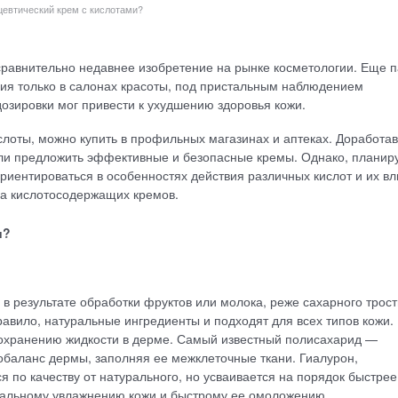
цевтический крем с кислотами?
авнительно недавнее изобретение на рынке косметологии. Еще п
ия только в салонах красоты, под пристальным наблюдением
озировки мог привести к ухудшению здоровья кожи.
лоты, можно купить в профильных магазинах и аптеках. Доработав
ли предложить эффективные и безопасные кремы. Однако, планир
риентироваться в особенностях действия различных кислот и их в
ра кислотосодержащих кремов.
и?
 результате обработки фруктов или молока, реже сахарного трост
равило, натуральные ингредиенты и подходят для всех типов кожи.
охранению жидкости в дерме. Самый известный полисахарид —
обаланс дермы, заполняя ее межклеточные ткани. Гиалурон,
я по качеству от натурального, но усваивается на порядок быстрее
тальному увлажнению кожи и быстрому ее омоложению.