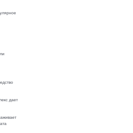
гулярное
или
едство
лекс дает
лаживает
рата