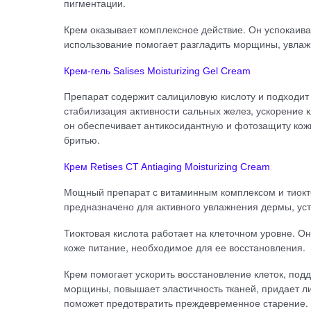
пигментации.
Крем оказывает комплексное действие. Он успокаива
использование помогает разгладить морщины, увлажн
Крем-гель Salises Moisturizing Gel Cream
Препарат содержит салициловую кислоту и подходит
стабилизация активности сальных желез, ускорение 
он обеспечивает антикосидантную и фотозащиту кожи
бритью.
Крем Retises CT Antiaging Moisturizing Cream
Мощный препарат с витаминным комплексом и тиокт
предназначено для активного увлажнения дермы, ус
Тиоктовая кислота работает на клеточном уровне. О
коже питание, необходимое для ее восстановления.
Крем помогает ускорить восстановление клеток, под
морщины, повышает эластичность тканей, придает л
поможет предотвратить преждевременное старение.