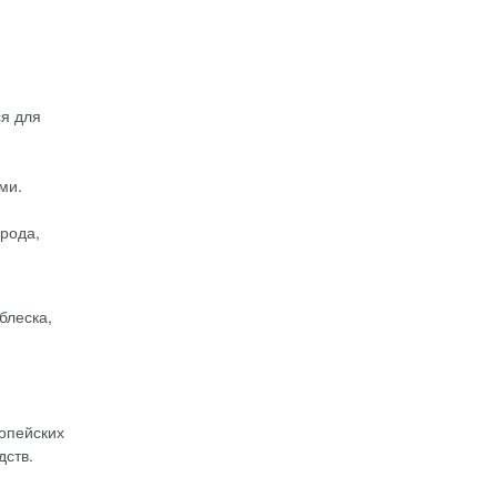
я для
ми.
рода,
блеска,
опейских
дств.