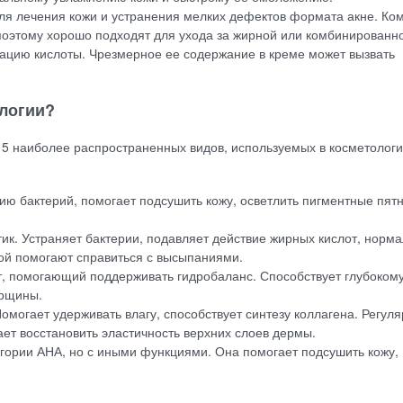
ля лечения кожи и устранения мелких дефектов формата акне. Ко
поэтому хорошо подходят для ухода за жирной или комбинированно
ацию кислоты. Чрезмерное ее содержание в креме может вызвать
логии?
ь 5 наиболее распространенных видов, используемых в косметологи
ию бактерий, помогает подсушить кожу, осветлить пигментные пятн
к. Устраняет бактерии, подавляет действие жирных кислот, норма
ой помогают справиться с высыпаниями.
, помогающий поддерживать гидробаланс. Способствует глубоком
орщины.
могает удерживать влагу, способствует синтезу коллагена. Регул
ет восстановить эластичность верхних слоев дермы.
гории АНА, но с иными функциями. Она помогает подсушить кожу,