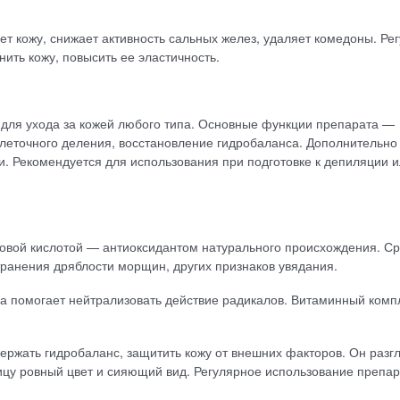
ет кожу, снижает активность сальных желез, удаляет комедоны. Ре
ить кожу, повысить ее эластичность.
 для ухода за кожей любого типа. Основные функции препарата —
клеточного деления, восстановление гидробаланса. Дополнительно
. Рекомендуется для использования при подготовке к депиляции 
овой кислотой — антиоксидантом натурального происхождения. Ср
транения дряблости морщин, других признаков увядания.
на помогает нейтрализовать действие радикалов. Витаминный комп
держать гидробаланс, защитить кожу от внешних факторов. Он разг
ицу ровный цвет и сияющий вид. Регулярное использование препа