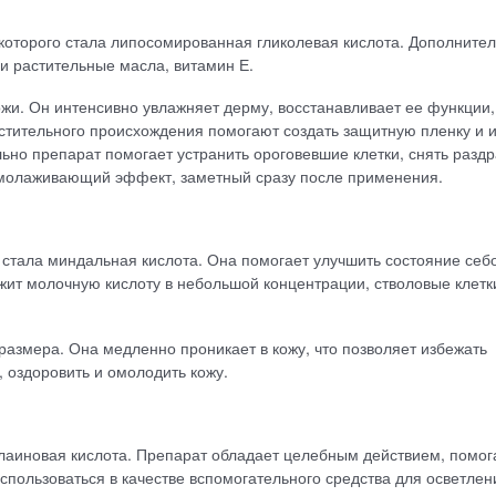
оторого стала липосомированная гликолевая кислота. Дополните
 и растительные масла, витамин Е.
жи. Он интенсивно увлажняет дерму, восстанавливает ее функции,
стительного происхождения помогают создать защитную пленку и 
ьно препарат помогает устранить ороговевшие клетки, снять разд
омолаживающий эффект, заметный сразу после применения.
стала миндальная кислота. Она помогает улучшить состояние себ
ржит молочную кислоту в небольшой концентрации, стволовые клетк
азмера. Она медленно проникает в кожу, что позволяет избежать
 оздоровить и омолодить кожу.
елаиновая кислота. Препарат обладает целебным действием, помог
использоваться в качестве вспомогательного средства для осветлен