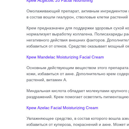
Крем Acglicolic 20 Facial Nourishing
Омолаживающий препарат, активным ингредиентом к
в состав вошли гиалурон, стволовые клетки растений
Крем предназначен для поддержки здоровья сухой ко
нормализует выработку коллагена. Полисахариды ра
негативного действия внешних факторов. Дополнител
избавиться от отеков. Средство оказывает мощный 
Крем Mandelac Moisturizing Facial Cream
Основным действующим веществом этого препарата 
кожи, избавиться от акне. Дополнительно крем соде
растений, витамин А.
Миндальная кислота обладает молекулами крупного р
раздражений. Крем помогает осветлить пигментацию,
Крем Azelac Facial Moisturizing Cream
Увлажняющее средство, в состав которого вошла аз
избавиться от купероза, покраснений и акне. Может 