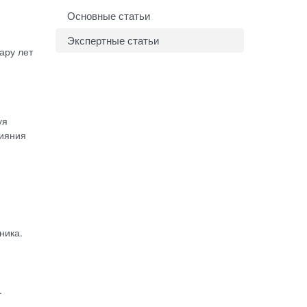
Основные статьи
Экспертные статьи
ару лет
уя
лияния
ника.
.