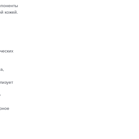
мпоненты
й кожей.
ческих
а,
лизует
у
ярное