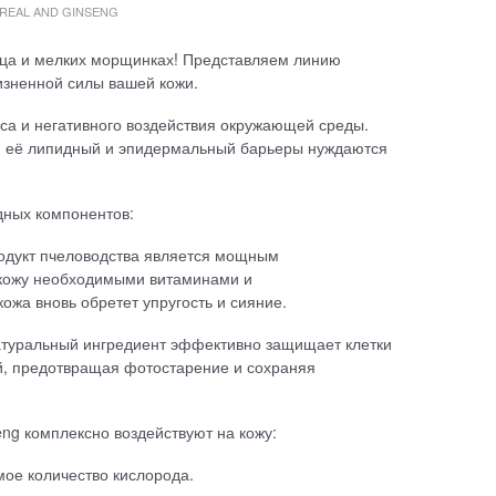
 REAL AND GINSENG
лица и мелких морщинках! Представляем линию
изненной силы вашей кожи.
са и негативного воздействия окружающей среды.
ит, её липидный и эпидермальный барьеры нуждаются
дных компонентов:
одукт пчеловодства является мощным
 кожу необходимыми витаминами и
ожа вновь обретет упругость и сияние.
атуральный ингредиент эффективно защищает клетки
й, предотвращая фотостарение и сохраняя
eng комплексно воздействуют на кожу:
ое количество кислорода.