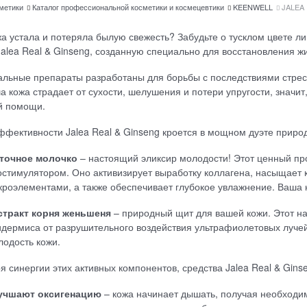
сметики
Каталог профессиональной косметики и космецевтики
KEENWELL
JALEA
а устала и потеряла былую свежесть? Забудьте о тусклом цвете 
Jalea Real & Ginseng, созданную специально для восстановления ж
альные препараты разработаны для борьбы с последствиями стрес
а кожа страдает от сухости, шелушения и потери упругости, знач
й помощи.
ффективности Jalea Real & Ginseng кроется в мощном дуэте приро
точное молочко
– настоящий эликсир молодости! Этот ценный пр
остимулятором. Оно активизирует выработку коллагена, насыщает
кроэлементами, а также обеспечивает глубокое увлажнение. Ваша к
стракт корня женьшеня
– природный щит для вашей кожи. Этот н
идермиса от разрушительного воздействия ультрафиолетовых луче
лодость кожи.
я синергии этих активных компонентов, средства Jalea Real & Gins
учшают оксигенацию
– кожа начинает дышать, получая необходим