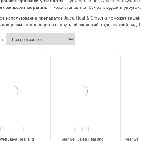
траняют признаки усталости
– тусклость и безжизненность уходят
зглаживают морщины
– кожа становится более гладкой и упругой.
ое использование препаратов Jalea Real & Ginseng поможет вашей
ь процессы регенерации и вернуть ей здоровый, отдохнувший вид. 
а:
well Jalea Real and
Keenwell Jalea Real and
Keenwell