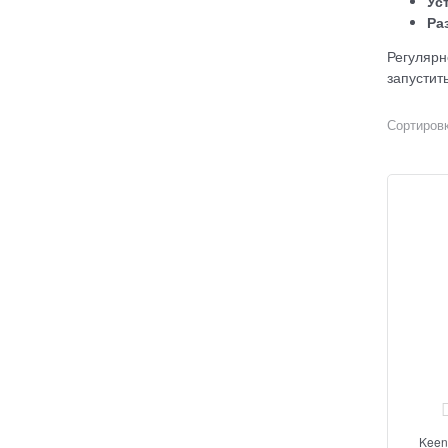
Ус
Ра
Регулярн
запустит
Сортировк
Keen