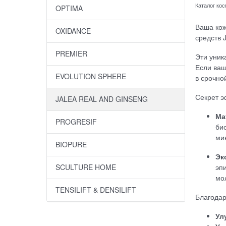
Каталог ко
OPTIMA
Ваша кож
OXIDANCE
средств 
PREMIER
Эти уник
Если ваш
EVOLUTION SPHERE
в срочно
Секрет э
JALEA REAL AND GINSENG
Ма
PROGRESIF
би
ми
BIOPURE
Эк
эп
SCULTURE HOME
мо
TENSILIFT & DENSILIFT
Благодар
Ул