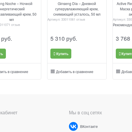
eng Noche – Ночной
Ginseng Dia – Дневной
Active Re
энергетический
суперувлажняющий крем,
Маска 
навливающий крем, 50
снимающий усталось, 50 мл
а
мл
Артикул:
3301106
1 отзыв
Артикул:
330
01107
1 отзыв
Рекоменду
 руб.
5 310
 руб.
3 768
ть
Купить
Купит
вить в сравнение
Добавить в сравнение
Добав
кабинет
Мы в соц сетях
ВКонтакте