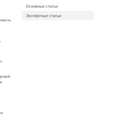
Основные статьи
Экспертные статьи
ежесть
».
ы,
ировой
и,
ок