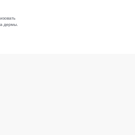
лизовать
ва дермы.