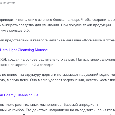
вания летом
риводит к появлению жирного блеска на лице. Чтобы сохранить св
 выбирать средства для умывания. При покупке такой продукции
чуть меньше 5,5.
и представлены в каталоге интернет-магазина «Косметика и Уход
ltra Light Cleansing Mousse .
cal, создан на основе растительного сырья. Натуральные сапонин
нянки лекарственной и солодки.
с не влияет на структуру дермы и не вызывает нарушений водно-ж
ую, мягкую пену. Она мягко удаляет загрязнения, остатки косметик
n Foamy Cleansing Gel .
 комплекс растительных компонентов. Базовый ингредиент ‒
ный из грибов. Его действие направлено на вывод токсинов из клет