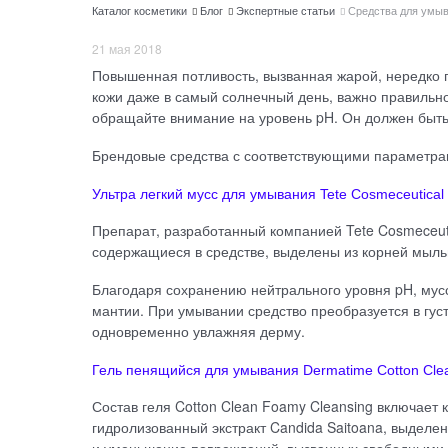
Каталог косметики
Блог
Экспертные статьи
Средства для умы
21 мая 2018
Повышенная потливость, вызванная жарой, нередко п
кожи даже в самый солнечный день, важно правильно
обращайте внимание на уровень pH. Он должен быть 
Брендовые средства с соответствующими параметрам
Ультра легкий мусс для умывания Tete Cosmeceutical U
Препарат, разработанный компанией Tete Cosmeceuti
содержащиеся в средстве, выделены из корней мыль
Благодаря сохранению нейтрального уровня pH, мус
мантии. При умывании средство преобразуется в густ
одновременно увлажняя дерму.
Гель пенящийся для умывания Dermatime Cotton Clea
Состав геля Cotton Clean Foamy Cleansing включает
гидролизованный экстракт Candida Saitoana, выделен