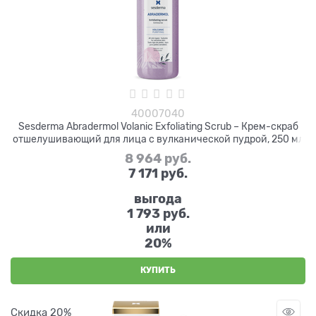
40007040
Sesderma Abradermol Volanic Exfoliating Scrub – Крем-скраб
отшелушивающий для лица с вулканической пудрой, 250 мл
8 964
 руб.
7 171
 руб.
выгода
1 793 руб.
или
20%
КУПИТЬ
Скидка 20%