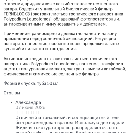
старения, придавая коже легкий оттенок естественного
загара. Содержит уникальный биологический фильтр
FERNBLOCK® (экстракт листьев тропического папоротника
Polypodium Leucotomos), обладающий фотопротекторным,
антиоксидантным и иммунозащитным действием.
Применение: равномерно и деликатно нанести на зону
применения перед солнечной экспозицией. Регулярно
повторять нанесение, особенно после продолжительных
купаний и сильного потоотделения.
Активные ингредиенты: экстракт листьев тропического
папоротника Polypodium Leucotomos, пантенол, токоферил
ацетат, гиалуроновая кислота, экстракт камелии китайской,
физические и химические солнечные фильтры.
Форма выпуска: туба 50 мл.
Отзывы
Александра
07 июня 2026
Отличный и тональный, и солнцезащитный гель,
был рекомендован врачом. Использую две недели.
Жидкая текстура хорошо распределяется, есть
легкий эффект осветления. Комфортен на коже, не