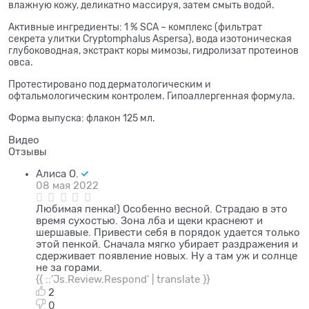
влажную кожу, деликатно массируя, затем смыть водой.
Активные ингредиенты: 1 % SCA – комплекс (фильтрат
секрета улитки Cryptomphalus Aspersa), вода изотоническая
глубоководная, экстракт коры мимозы, гидролизат протеинов
овса.
Протестировано под дерматологическим и
офтальмологическим контролем. Гипоаллергенная формула.
Форма выпуска: флакон 125 мл.
Видео
Отзывы
Алиса О.
08 мая 2022
Любимая пенка!) Особенно весной. Страдаю в это
время сухостью. Зона лба и щеки краснеют и
шершавые. Привести себя в порядок удается только
этой пенкой. Сначала мягко убирает раздражения и
сдерживает появление новых. Ну а там уж и солнце
не за горами.
{{ ::'Js.Review.Respond' | translate }}
2
0