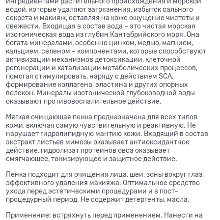
ингредиентами растительного происхождения и морской
водой, которые удаляют загрязнения, избыток сального
секрета и макияж, оставляя на коже ощущение чистоты и
свежести. Входящая в состав вода – это чистая морская
изотоническая вода из глубин Кантабрийского моря. Она
богата минералами, особенно цинком, медью, магнием,
кальцием, селеном – компонентами, которые способствуют
активизации механизмов детоксикации, клеточной
регенерации и катализации метаболических процессов,
помогая стимулировать, наряду с действием SCA,
формирование коллагена, эластина и других опорных
волокон. Минералы изотонической глубоководной воды
оказывают противовоспалительное действие.
Мягкая очищающая пенка предназначена для всех типов
кожи, включая самую чувствительную и реактивную. Не
нарушает гидролипидную мантию кожи. Входящий в состав
экстракт листьев мимозы оказывает антиоксидантное
действие, гидролизат протеинов овса оказывает
смягчающее, тонизирующее и защитное действие.
Пенка подходит для очищения лица, шеи, зоны вокруг глаз,
эффективного удаления макияжа. Оптимальное средство
ухода перед эстетическими процедурами и в пост-
процедурный период. Не содержит детергенты, масла.
Применение: встряхнуть перед применением. Нанести на