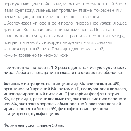
поросуживающим свойствами, устраняет нежелательный блеск
и матирует кожу. Уменьшает проявления акне, покраснения и
пигментацию, корректируя несовершенства кожи.
Обеспечивает мгновенное и пролонгированное увлажняющее
действие. Восстанавливает липидный барьер. Повышает
эластичность и упругость кожи, выравнивает ее тон и текстуру,
придает сияние. Активизирует иммунитет кожи, создавая
«антиоксидантный щит».
Подходит для нормальной,
комбинированной и жирной кожи.
Применение: наносить 1–2 раза в день на чистую сухую кожу
лица. Избегать попадания в глаза и на слизистые оболочки.
Активные ингредиенты: ниацинамид 5%, азелоглицин 4%,
органический кремний 5%, витамин Е, гиалуроновая кислота,
инкапсулированный витамин С (аскорбил фосфат натрия)
3%, церамиды, ретинилпальмитат, экстракт листьев зеленого
чая 5%, экстракт хлореллы обыкновенной, экстракт корней
ириса флорентийского 5%, фитосфингозин, дикалия
глицирризат, сульфат цинка.
Форма выпуска: флакон 50 мл.