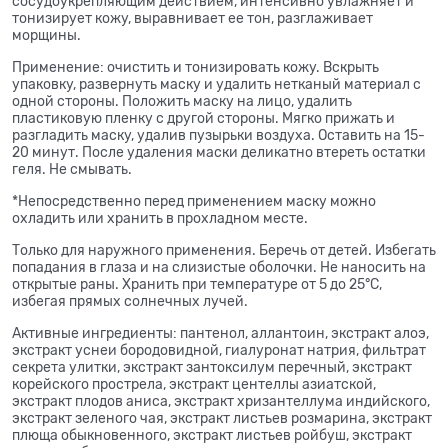
сосудоукрепляющим действием, интенсивно увлажняет и
тонизирует кожу, выравнивает ее тон, разглаживает
морщины.
Применение:
очистить и тонизировать кожу. Вскрыть
упаковку, развернуть маску и удалить нетканый материал с
одной стороны. Положить маску на лицо, удалить
пластиковую пленку с другой стороны. Мягко прижать и
разгладить маску, удалив пузырьки воздуха. Оставить на 15-
20 минут. После удаления маски деликатно втереть остатки
геля. Не смывать.
*Непосредственно перед применением маску можно
охладить или хранить в прохладном месте.
Только для наружного применения. Беречь от детей. Избегать
попадания в глаза и на слизистые оболочки. Не наносить на
открытые раны. Хранить при температуре от 5 до 25°C,
избегая прямых солнечных лучей.
Активные ингредиенты: пантенол, аллантоин, экстракт алоэ,
экстракт уснеи бородовидной, гиалуронат натрия, фильтрат
секрета улитки, экстракт зантоксилум перечный, экстракт
корейского прострела, экстракт центеллы азиатской,
экстракт плодов аниса, экстракт хризантеллума индийского,
экстракт зеленого чая, экстракт листьев розмарина, экстракт
плюща обыкновенного, экстракт листьев ройбуш, экстракт