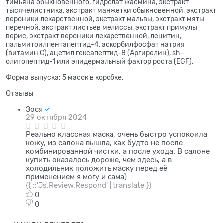
тимьяна обыкновенного, гидролат жасмина, экстракт
тысячелистника, экстракт манжетки обыкновенной, экстракт
вероники лекарственной, экстракт мальвы, экстракт мяты
перечной, экстракт листьев мелиссы, экстракт примулы
верис, экстракт вероники лекарственной, лецитин,
пальмитоилпентапептид-4, аскорбилфосфат натрия
(витамин С), ацетил гексапептид-8 (Аргирелин), sh-
олигопептид-1 или эпидермальный фактор роста (EGF).
Форма выпуска: 5 масок в коробке.
Отзывы
Зося
29 октября 2024
Реально классная маска, очень быстро успокоила
кожу, из салона вышла, как будто не после
комбинированной чистки, а после ухода. В салоне
купить оказалось дороже, чем здесь, а в
холодильник положить маску перед её
применением я могу и сама)
{{ ::'Js.Review.Respond' | translate }}
0
0