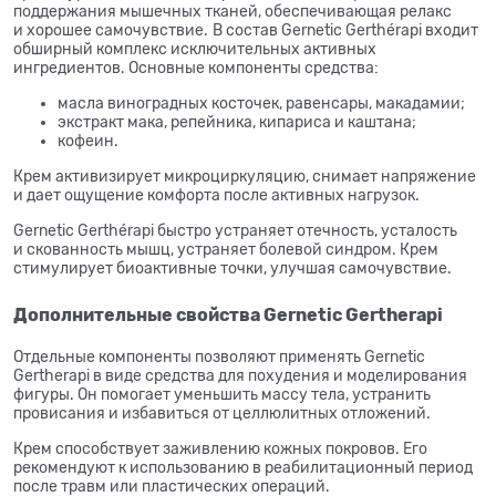
поддержания мышечных тканей, обеспечивающая релакс
и
хорошее самочувствие.
В
состав Gernetic Gerthérapi входит
обширный комплекс исключительных активных
ингредиентов. Основные компоненты средства:
масла виноградных косточек, равенсары, макадамии;
экстракт мака, репейника, кипариса и
каштана;
кофеин.
Крем активизирует микроциркуляцию, снимает напряжение
и
дает ощущение комфорта после активных нагрузок.
Gernetic Gerthérapi быстро устраняет отечность, усталость
и
скованность мышц, устраняет болевой синдром. Крем
стимулирует биоактивные точки, улучшая самочувствие.
Дополнительные свойства Gernetic Gertherapi
Отдельные компоненты позволяют применять Gernetic
Gertherapi в
виде средства для похудения и
моделирования
фигуры. Он
помогает уменьшить массу тела, устранить
провисания и
избавиться от
целлюлитных отложений.
Крем способствует заживлению кожных покровов. Его
рекомендуют к
использованию в
реабилитационный период
после травм или пластических операций.