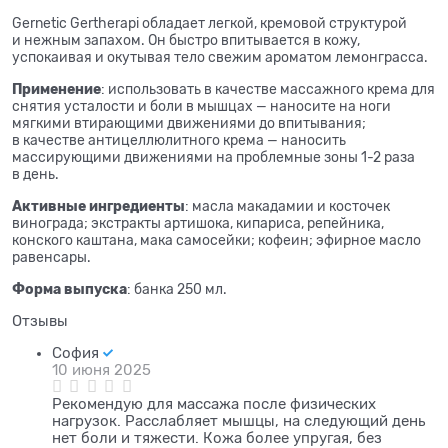
Gernetic Gertherapi обладает легкой, кремовой структурой
и
нежным запахом. Он
быстро впитывается в
кожу,
успокаивая и
окутывая тело свежим ароматом лемонграсса.
Применение
: использовать в
качестве массажного крема для
снятия усталости и
боли в
мышцах
— наносите на
ноги
мягкими втирающими движениями до
впитывания;
в
качестве антицеллюлитного крема
— наносить
массирующими движениями на
проблемные зоны
1-2
раза
в
день.
Активные ингредиенты
: масла макадамии и
косточек
винограда; экстракты артишока, кипариса, репейника,
конского каштана, мака самосейки; кофеин; эфирное масло
равенсары.
Форма выпуска
: банка 250
мл.
Отзывы
София
10 июня 2025
Рекомендую для массажа после физических
нагрузок. Расслабляет мышцы, на следующий день
нет боли и тяжести. Кожа более упругая, без