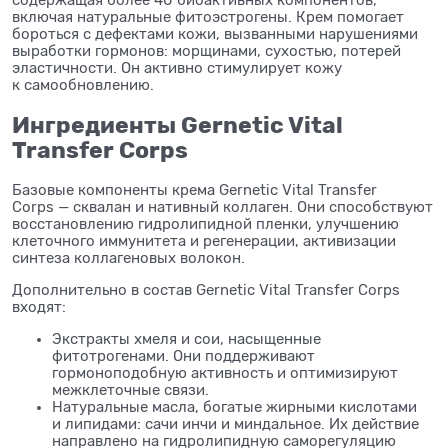
содержащая более 40
биоактивных компонентов,
включая натуральные фитоэстрогены. Крем помогает
бороться с
дефектами кожи, вызванными нарушениями
выработки гормонов: морщинами, сухостью, потерей
эластичности. Он
активно стимулирует кожу
к
самообновлению.
Ингредиенты Gernetic Vital
Transfer Corps
Базовые компоненты крема Gernetic Vital Transfer
Corps
— сквалан и
нативный коллаген. Они способствуют
восстановлению гидролипидной пленки, улучшению
клеточного иммунитета и
регенерации, активизации
синтеза коллагеновых волокон.
Дополнительно в
состав Gernetic Vital Transfer Corps
входят:
Экстракты хмеля и
сои, насыщенные
фитотрогенами. Они поддерживают
гормоноподобную активность и
оптимизируют
межклеточные связи.
Натуральные масла, богатые жирными кислотами
и
липидами: сачи инчи и
миндальное. Их
действие
направлено на
гидролипидную саморегуляцию