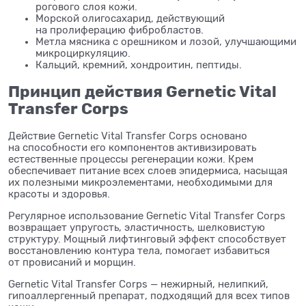
рогового слоя кожи.
Морской олигосахарид, действующий
на
пролиферацию фибробластов.
Метла мясника с
орешником и
лозой, улучшающими
микроциркуляцию.
Кальций, кремний, хондроитин, пептиды.
Принцип действия Gernetic Vital
Transfer Corps
Действие Gernetic Vital Transfer Corps основано
на
способности его компонентов активизировать
естественные процессы регенерации кожи. Крем
обеспечивает питание всех слоев эпидермиса, насыщая
их
полезными микроэлементами, необходимыми для
красоты и
здоровья.
Регулярное использование Gernetic Vital Transfer Corps
возвращает упругость, эластичность, шелковистую
структуру. Мощный лифтинговый эффект способствует
восстановлению контура тела, помогает избавиться
от
провисаний и
морщин.
Gernetic Vital Transfer Corps
— нежирный, нелипкий,
гипоаллергенный препарат, подходящий для всех типов