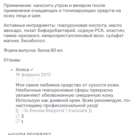
П
рименение: наносить утром и вечером после
применения очищающих и тонизирующих средств на
кожу лица и шеи.
Активные ингредиенты:
гиалуроновая кислота, масло
авокадо, лизат бифидобактерий, содиум PCA, эластин,
гамма-оризанол, микрокристаллиновый воск, сульфат
магния, бисаболол.
Форма выпуска: банка 80 мл.
Отзывы
Алиса
19 февраля 2017
Мое самое любимое средство от сухости кожи.
Необычные гиалуроновые сферы прекрасно
увлажняют обезвоженную смешанную кожу.
Использую как дневной крем. Всем рекомендую, по-
настоящему профессиональной уход!
{{ ::'Js.Review.Respond' | translate }}
3
1
НАШЛИ ДЕШЕВЛЕ?