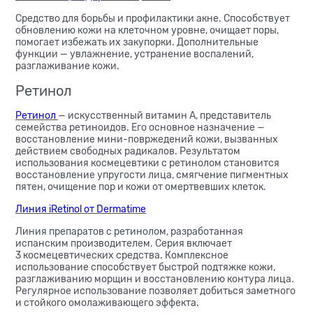
Средство для борьбы и профилактики акне. Способствует
обновлению кожи на клеточном уровне, очищает поры,
помогает избежать их закупорки. Дополнительные
функции — увлажнение, устранение воспалений,
разглаживание кожи.
Ретинол
Ретинол
— искусственный витамин А, представитель
семейства ретиноидов. Его основное назначение —
восстановление мини-повржедений кожи, вызванных
действием свободных радикалов. Результатом
использования космецевтики с ретинолом становится
восстановление упругости лица, смягчение пигментных
пятен, очищение пор и кожи от омертвевших клеток.
Линия iRetinol от Dermatime
Линия препаратов с ретинолом, разработанная
испанским производителем. Серия включает
3 космецевтических средства. Комплексное
использование способствует быстрой подтяжке кожи,
разглаживанию морщин и восстановлению контура лица.
Регулярное использование позволяет добиться заметного
и стойкого омолаживающего эффекта.