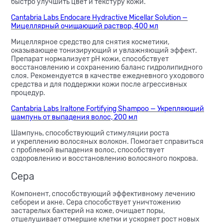
быстро улучшить цвет и текстуру кожи.
Cantabria Labs Endocare Hydractive Micellar Solution —
Мицеллярный очищающий раствор, 400 мл
Мицеллярное средство для снятия косметики,
оказывающее тонизирующий и увлажняющий эффект.
Препарат нормализует рН кожи, способствует
восстановлению и сохранению баланс гидролипидного
слоя. Рекомендуется в качестве ежедневного уходового
средства и для поддержки кожи после агрессивных
процедур.
Cantabria Labs Iraltone Fortifying Shampoo — Укрепляющий
шампунь от выпадения волос, 200 мл
Шампунь, способствующий стимуляции роста
и укреплению волосяных волокон. Помогает справиться
с проблемой выпадения волос, способствует
оздоровлению и восстановлению волосяного покрова.
Сера
Компонент, способствующий эффективному лечению
себореи и акне. Сера способствует уничтожению
застарелых бактерий на коже, очищает поры,
отшелушивает отмершие клетки и ускоряет рост новых