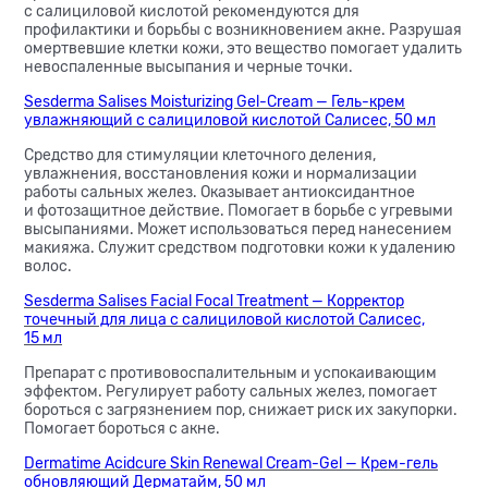
с салициловой кислотой рекомендуются для
профилактики и борьбы с возникновением акне. Разрушая
омертвевшие клетки кожи, это вещество помогает удалить
невоспаленные высыпания и черные точки.
Sesderma Salises Moisturizing Gel-Cream — Гель-крем
увлажняющий с салициловой кислотой Салисес, 50 мл
Средство для стимуляции клеточного деления,
увлажнения, восстановления кожи и нормализации
работы сальных желез. Оказывает антиоксидантное
и фотозащитное действие. Помогает в борьбе с угревыми
высыпаниями. Может использоваться перед нанесением
макияжа. Служит средством подготовки кожи к удалению
волос.
Sesderma Salises Facial Focal Treatment — Корректор
точечный для лица с салициловой кислотой Салисес,
15 мл
Препарат с противовоспалительным и успокаивающим
эффектом. Регулирует работу сальных желез, помогает
бороться с загрязнением пор, снижает риск их закупорки.
Помогает бороться с акне.
Dermatime Acidcure Skin Renewal Cream-Gel — Крем-гель
обновляющий Дерматайм, 50 мл