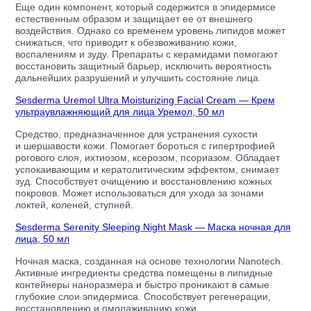
Еще один компонент, который содержится в эпидермисе
естественным образом и защищает ее от внешнего
воздействия. Однако со временем уровень липидов может
снижаться, что приводит к обезвоживанию кожи,
воспалениям и зуду. Препараты с керамидами помогают
восстановить защитный барьер, исключить вероятность
дальнейших разрушений и улучшить состояние лица.
Sesderma Uremol Ultra Moisturizing Facial Cream — Крем
ультраувлажняющий для лица Уремол, 50 мл
Средство, предназначенное для устранения сухости
и шершавости кожи. Помогает бороться с гипертрофией
рогового слоя, ихтиозом, ксерозом, псориазом. Обладает
успокаивающим и кератолитическим эффектом, снимает
зуд. Способствует очищению и восстановлению кожных
покровов. Может использоваться для ухода за зонами
локтей, коленей, ступней.
Sesderma Serenity Sleeping Night Mask — Маска ночная для
лица, 50 мл
Ночная маска, созданная на основе технологии Nanotech.
Активные ингредиенты средства помещены в липидные
контейнеры наноразмера и быстро проникают в самые
глубокие слои эпидермиса. Способствует регенерации,
восстановлению и омолаживанию кожи.