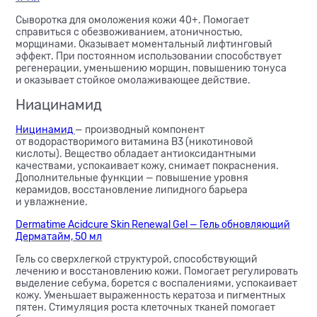
Сыворотка для омоложения кожи 40+. Помогает
справиться с обезвоживанием, атоничностью,
морщинами. Оказывает моментальный лифтинговый
эффект. При постоянном использовании способствует
регенерации, уменьшению морщин, повышению тонуса
и оказывает стойкое омолаживающее действие.
Ниацинамид
Ницинамид
— производный компонент
от водорастворимого витамина B3 (никотиновой
кислоты). Вещество обладает антиоксидантными
качествами, успокаивает кожу, снимает покраснения.
Дополнительные функции — повышение уровня
керамидов, восстановление липидного барьера
и увлажнение.
Dermatime Acidcure Skin Renewal Gel — Гель обновляющий
Дерматайм, 50 мл
Гель со сверхлегкой структурой, способствующий
лечению и восстановлению кожи. Помогает регулировать
выделение себума, борется с воспалениями, успокаивает
кожу. Уменьшает выраженность кератоза и пигментных
пятен. Стимуляция роста клеточных тканей помогает