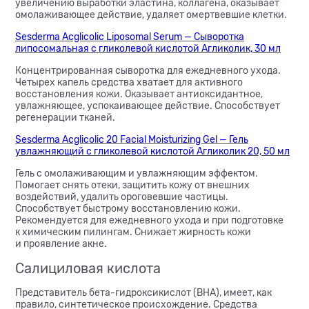
увеличению выработки эластина, коллагена, оказывает
омолаживающее действие, удаляет омертвевшие клетки.
Sesderma Acglicolic Liposomal Serum — Сыворотка
липосомальная с гликолевой кислотой Агликолик, 30 мл
Концентрированная сыворотка для ежедневного ухода.
Четырех капель средства хватает для активного
восстановления кожи. Оказывает антиоксидантное,
увлажняющее, успокаивающее действие. Способствует
регенерации тканей.
Sesderma Acglicolic 20 Facial Moisturizing Gel — Гель
увлажняющий с гликолевой кислотой Агликолик 20, 50 мл
Гель с омолаживающим и увлажняющим эффектом.
Помогает снять отеки, защитить кожу от внешних
воздействий, удалить ороговевшие частицы.
Способствует быстрому восстановлению кожи.
Рекомендуется для ежедневного ухода и при подготовке
к химическим пилингам. Снижает жирность кожи
и проявление акне.
Салициловая кислота
Представитель бета-гидроксикислот (BHA), имеет, как
правило, синтетическое происхождение. Средства