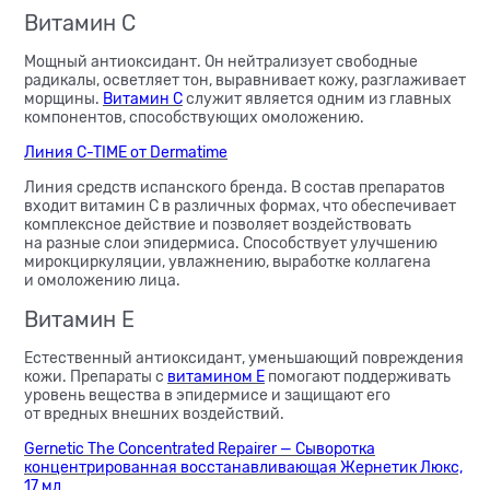
Витамин С
Мощный антиоксидант. Он нейтрализует свободные
радикалы, осветляет тон, выравнивает кожу, разглаживает
морщины.
Витамин С
служит является одним из главных
компонентов, способствующих омоложению.
Линия
C-TIME
от Dermatime
Линия средств испанского бренда. В состав препаратов
входит витамин С в различных формах, что обеспечивает
комплексное действие и позволяет воздействовать
на разные слои эпидермиса. Способствует улучшению
мирокциркуляции, увлажнению, выработке коллагена
и омоложению лица.
Витамин Е
Естественный антиоксидант, уменьшающий повреждения
кожи. Препараты с
витамином Е
помогают поддерживать
уровень вещества в эпидермисе и защищают его
от вредных внешних воздействий.
Gernetic The Concentrated Repairer — Сыворотка
концентрированная восстанавливающая Жернетик Люкс,
17 мл