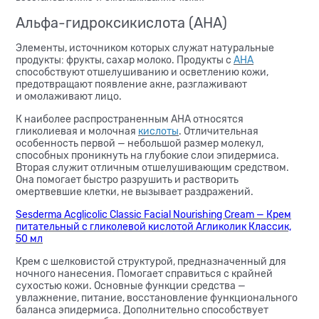
Альфа-гидроксикислота (AHA)
Элементы, источником которых служат натуральные
продукты: фрукты, сахар молоко. Продукты с
АНА
способствуют отшелушиванию и осветлению кожи,
предотвращают появление акне, разглаживают
и омолаживают лицо.
К наиболее распространенным АНА относятся
гликолиевая и молочная
кислоты
. Отличительная
особенность первой — небольшой размер молекул,
способных проникнуть на глубокие слои эпидермиса.
Вторая служит отличным отшелушивающим средством.
Она помогает быстро разрушить и растворить
омертвевшие клетки, не вызывает раздражений.
Sesderma Acglicolic Classic Facial Nourishing Cream — Крем
питательный с гликолевой кислотой Агликолик Классик,
50 мл
Крем с шелковистой структурой, предназначенный для
ночного нанесения. Помогает справиться с крайней
сухостью кожи. Основные функции средства —
увлажнение, питание, восстановление функционального
баланса эпидермиса. Дополнительно способствует