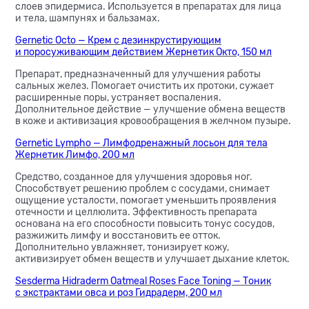
слоев эпидермиса. Используется в препаратах для лица
и тела, шампунях и бальзамах.
Gernetic Octo — Крем с дезинкрустирующим
и поросуживающим действием Жернетик Окто, 150 мл
Препарат, предназначенный для улучшения работы
сальных желез. Помогает очистить их протоки, сужает
расширенные поры, устраняет воспаления.
Дополнительное действие — улучшение обмена веществ
в коже и активизация кровообращения в желчном пузыре.
Gernetic Lympho — Лимфодренажный лосьон для тела
Жернетик Лимфо, 200 мл
Средство, созданное для улучшения здоровья ног.
Способствует решению проблем с сосудами, снимает
ощущение усталости, помогает уменьшить проявления
отечности и целлюлита. Эффективность препарата
основана на его способности повысить тонус сосудов,
разжижить лимфу и восстановить ее отток.
Дополнительно увлажняет, тонизирует кожу,
активизирует обмен веществ и улучшает дыхание клеток.
Sesderma Hidraderm Oatmeal Roses Face Toning — Тоник
с экстрактами овса и роз Гидрадерм, 200 мл