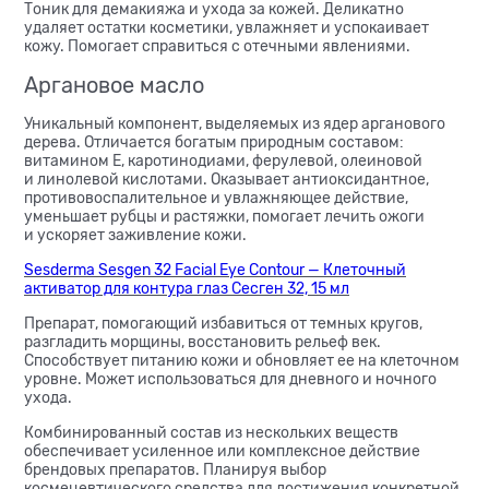
Тоник для демакияжа и ухода за кожей. Деликатно
удаляет остатки косметики, увлажняет и успокаивает
кожу. Помогает справиться с отечными явлениями.
Аргановое масло
Уникальный компонент, выделяемых из ядер арганового
дерева. Отличается богатым природным составом:
витамином Е, каротинодиами, ферулевой, олеиновой
и линолевой кислотами. Оказывает антиоксидантное,
противовоспалительное и увлажняющее действие,
уменьшает рубцы и растяжки, помогает лечить ожоги
и ускоряет заживление кожи.
Sesderma Sesgen 32 Facial Eye Contour — Клеточный
активатор для контура глаз Сесген 32, 15 мл
Препарат, помогающий избавиться от темных кругов,
разгладить морщины, восстановить рельеф век.
Способствует питанию кожи и обновляет ее на клеточном
уровне. Может использоваться для дневного и ночного
ухода.
Комбинированный состав из нескольких веществ
обеспечивает усиленное или комплексное действие
брендовых препаратов. Планируя выбор
космецевтического средства для достижения конкретной